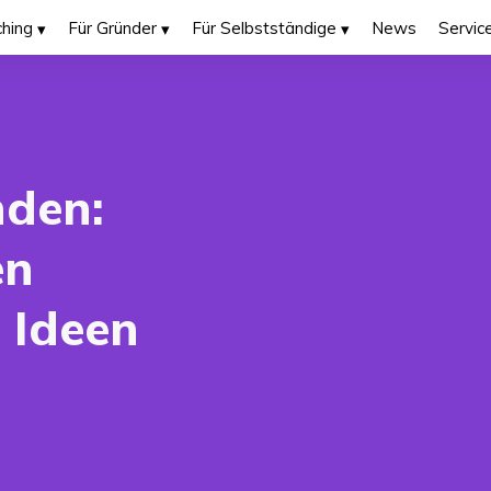
hing
Für Gründer
Für Selbstständige
News
Servic
nden:
en
 Ideen