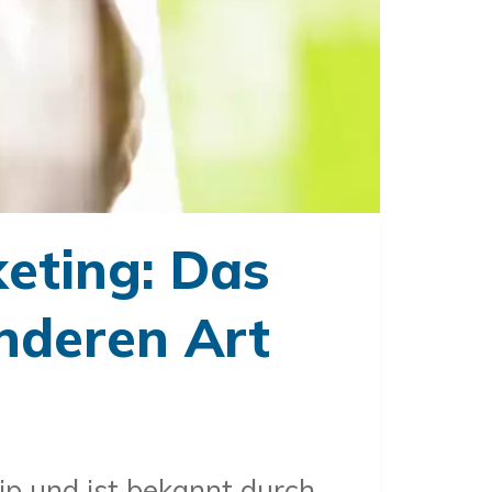
eting: Das
nderen Art
ip und ist bekannt durch