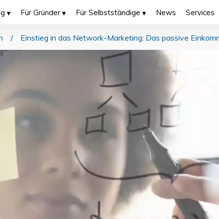
ng
Für Gründer
Für Selbstständige
News
Services
n
/