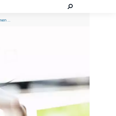
Einstieg in das Network-Marketing: Das passive Einkommen der besonderen Art