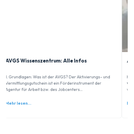
AVGS Wissenszentrum: Alle Infos
AV
1. Grundlagen: Was ist der AVGS? Der Aktivierungs- und
Häu
Vermittlungsgutschein ist ein Förderinstrument der
▾Un
Agentur für Arbeit bzw. des Jobcenters…
ver
Mehr lesen…
Meh