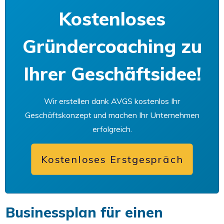
Kostenloses
Gründercoaching zu
Ihrer Geschäftsidee!
Wir erstellen dank AVGS kostenlos Ihr
Geschäftskonzept und machen Ihr Unternehmen
erfolgreich.
Kostenloses Erstgespräch
Businessplan für einen