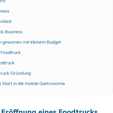
ern
iness
rblick
ck-Business
en gewinnen mit kleinem Budget
n Foodtruck
odtruck
truck-Gründung
ge Start in die mobile Gastronomie
 Eröffnung eines Foodtrucks