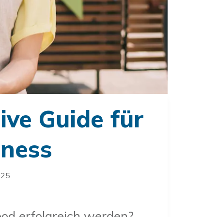
ive Guide für
iness
025
ood erfolgreich werden?