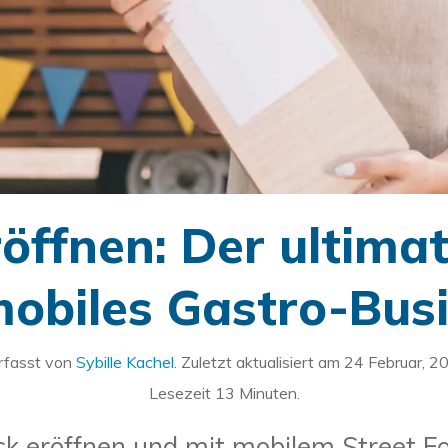
öffnen: Der ultimat
mobiles Gastro-Bus
rfasst von
Sybille Kachel
. Zuletzt aktualisiert am
24 Februar, 2
Lesezeit
13
Minuten.
k eröffnen und mit mobilem Street F