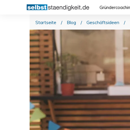
Gründercoachi
Startseite
/
Blog
/
Geschäftsideen
/