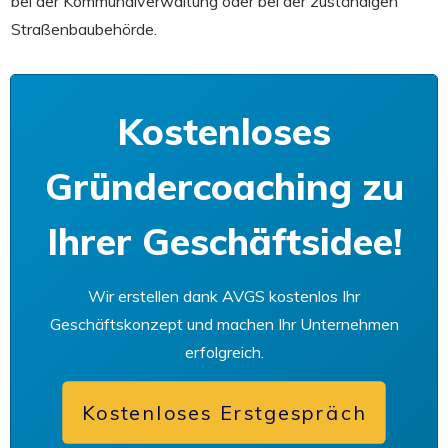
bei der Kommunalverwaltung oder bei der zuständigen
Straßenbaubehörde.
Kostenloses
Gründercoaching zu
Ihrer Geschäftsidee!
Wir erstellen dank AVGS kostenlos Ihr
Geschäftskonzept und machen Ihr Unternehmen
erfolgreich.
Kostenloses Erstgespräch