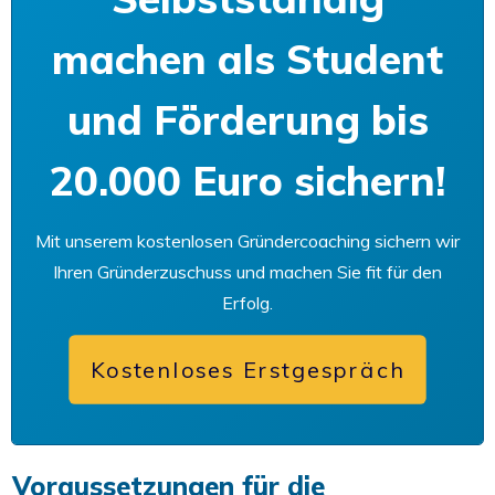
machen als Student
und Förderung bis
20.000 Euro sichern!
Mit unserem kostenlosen Gründercoaching sichern wir
Ihren Gründerzuschuss und machen Sie fit für den
Erfolg.
Kostenloses Erstgespräch
Voraussetzungen für die