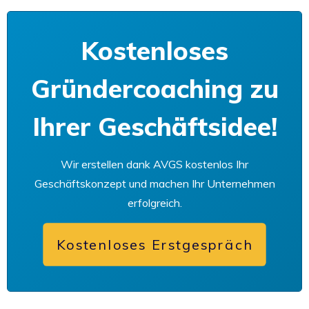
Kostenloses
Gründercoaching zu
Ihrer Geschäftsidee!
Wir erstellen dank AVGS kostenlos Ihr
Geschäftskonzept und machen Ihr Unternehmen
erfolgreich.
Kostenloses Erstgespräch