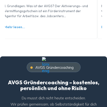
. Grundlagen: Was ist der AVGS? Der Aktivierungs- und
Häufig g
ermittlungsgutschein ist ein Förderinstrument der
▾Unter d
gentur für Arbeit bzw. des Jobcenters…
veröffen
ehr lesen…
Mehr l
AVGS Gründercoaching
AVGS Gründercoaching – kostenlos,
persönlich und ohne Risiko
Du musst dich nicht heute entscheiden.
Wir prüfen gemeinsam, ob Selbstständigkeit für dich