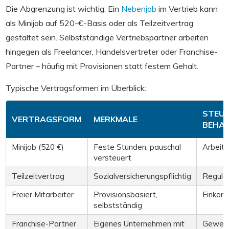
Die Abgrenzung ist wichtig: Ein
Nebenjob
im Vertrieb kann
als Minijob auf 520-€-Basis oder als Teilzeitvertrag
gestaltet sein. Selbstständige Vertriebspartner arbeiten
hingegen als Freelancer, Handelsvertreter oder Franchise-
Partner – häufig mit Provisionen statt festem Gehalt.
Typische Vertragsformen im Überblick:
STEUE
VERTRAGSFORM
MERKMALE
BEHA
Minijob (520 €)
Feste Stunden, pauschal
Arbeitg
versteuert
Teilzeitvertrag
Sozialversicherungspflichtig
Regulä
Freier Mitarbeiter
Provisionsbasiert,
Einkom
selbstständig
Franchise-Partner
Eigenes Unternehmen mit
Gewer