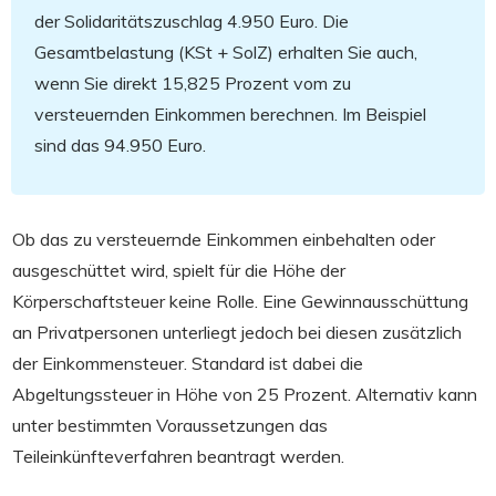
der Solidaritätszuschlag 4.950 Euro. Die
Gesamtbelastung (KSt + SolZ) erhalten Sie auch,
POSITION
Einkommen
wenn Sie direkt 15,825 Prozent vom zu
versteuernden Einkommen berechnen. Im Beispiel
ANMERKUNGEN
sind das 94.950 Euro.
+/-
-
Ob das zu versteuernde Einkommen einbehalten oder
POSITION
Freibetrag gem. § 24 oder 25 KStG
ausgeschüttet wird, spielt für die Höhe der
Körperschaftsteuer keine Rolle. Eine Gewinnausschüttung
für Kapitalgesellschaften nicht
ANMERKUNGEN
relevant
an Privatpersonen unterliegt jedoch bei diesen zusätzlich
der Einkommensteuer. Standard ist dabei die
+/-
=
Abgeltungssteuer in Höhe von 25 Prozent. Alternativ kann
unter bestimmten Voraussetzungen das
POSITION
zu versteuerndes Einkommen
Teileinkünfteverfahren beantragt werden.