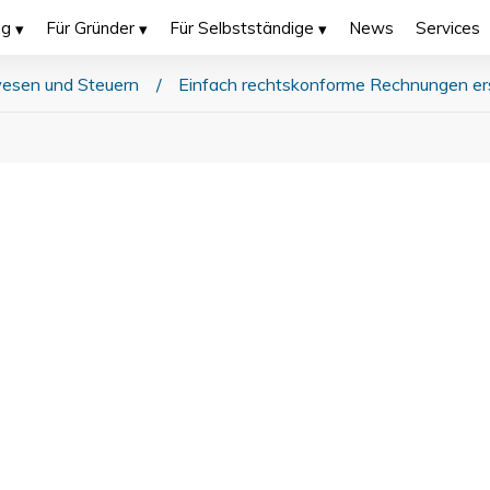
ng
Für Gründer
Für Selbstständige
News
Services
esen und Steuern
/
Einfach rechtskonforme Rechnungen ers