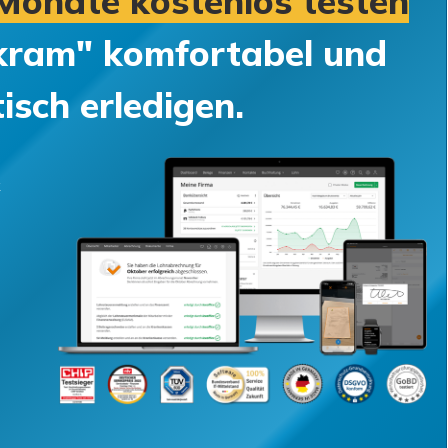
Monate kostenlos testen
kram" komfortabel und
sch erledigen.
k