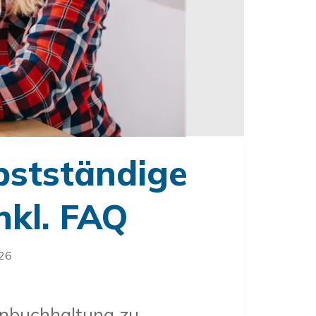
bstständige
inkl. FAQ
026
enbuchhaltung zu