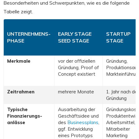
Besonderheiten und Schwerpunkten, wie es die folgende
Tabelle zeigt.
UNTERNEHMENS-
EARLY STAGE
STARTUP
PHASE
SEED STAGE
STAGE
Merkmale
vor der offiziellen
Gründung,
Gründung, Proof of
Produktionsauf
Concept existiert
Markteinführun
Zeitrahmen
mehrere Monate
1. Jahr nach der
Gründung
Typische
Ausarbeitung der
Gründungskost
Finanzierungs-
Geschäftsidee und
Produktentwick
anlässe
des
Businessplans
,
Arbeitsmittel,
ggf. Entwicklung
Mitarbeiter
eines Prototyps
Marketing