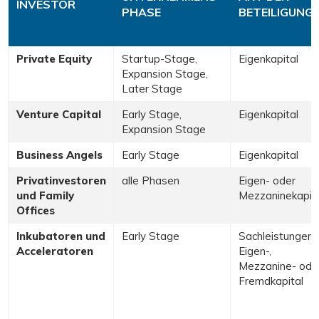
INVESTOR
PHASE
BETEILIGUNG
Private Equity
Startup-Stage,
Eigenkapital
Expansion Stage,
Later Stage
Venture Capital
Early Stage,
Eigenkapital
Expansion Stage
Business Angels
Early Stage
Eigenkapital
Privatinvestoren
alle Phasen
Eigen- oder
und Family
Mezzaninekapita
Offices
Inkubatoren und
Early Stage
Sachleistungen,
Acceleratoren
Eigen-,
Mezzanine- ode
Fremdkapital