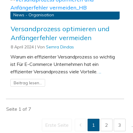
News - Organisation
Versandprozess optimieren und
Anfängerfehler vermeiden
8 April 2024
| Von
Semra Dindas
Warum ein effizienter Versandprozess so wichtig
ist Für E-Commerce Unternehmen hat ein
effizienter Versandprozess viele Vorteile.
...
Beitrag lesen...
Seite
1
of
7
Erste Seite
1
2
3
.