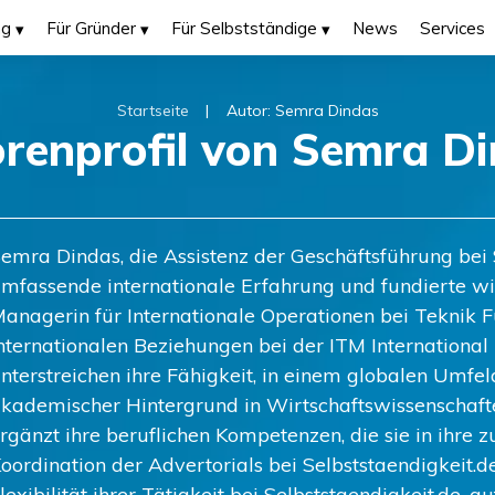
ng
Für Gründer
Für Selbstständige
News
Services
|
Startseite
Autor:
Semra Dindas
renprofil von
Semra Di
emra Dindas, die Assistenz der Geschäftsführung bei S
mfassende internationale Erfahrung und fundierte wirt
anagerin für Internationale Operationen bei Teknik Fu
nternationalen Beziehungen bei der ITM International
nterstreichen ihre Fähigkeit, in einem globalen Umfel
kademischer Hintergrund in Wirtschaftswissenschaft
rgänzt ihre beruflichen Kompetenzen, die sie in ihre 
oordination der Advertorials bei Selbststaendigkeit.de
lexibilität ihrer Tätigkeit bei Selbststaendigkeit.de, 