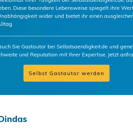
eben. Diese besondere Lebensweise spiegelt ihre Wer
nabhängigkeit wider und bietet ihr einen ausgleiche
lltag.
uch Sie Gastautor bei Selbstsaendigkeit.de und gener
hweite und Reputation mit Ihrer Expertise. Jetzt anfr
Selbst Gastautor werden
Dindas