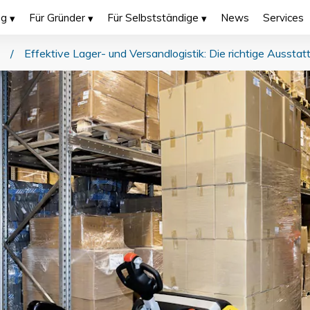
ng
Für Gründer
Für Selbstständige
News
Services
/