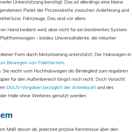
rlei Unterstützung benötigt. Das ist allerdings eine kleine
 irgendeinem Punkt der Prozesskette zwischen Anlieferung und
ttel bzw. Fahrzeuge. Das sind vor allem:
s von Hand bedient wird, aber nicht für ein bestimmtes System
r Plattformwagen – beides Universaltalente, die mitunter
.
endeiner Form durch Motorisierung unterstützt: Der Hubwagen in
 zum Bewegen von Palettiertem
.
rm. Sie reicht vom Hochhubwagen als Bindeglied zum regulären
ler für den Außenbereich längst noch nicht. Doch Vorsicht:
ern
DGUV-Vorgaben bezüglich der Antriebsart
und des
 jeder Halle ohne Weiteres genutzt werden.
tem
dem Maß davon ab, jederzeit präzise Kenntnisse über den