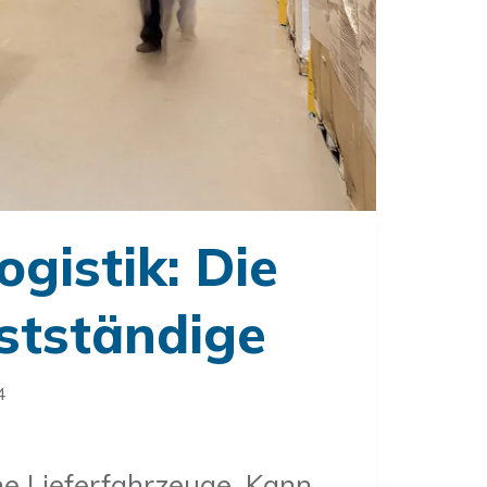
gistik: Die
bstständige
4
ene Lieferfahrzeuge. Kann