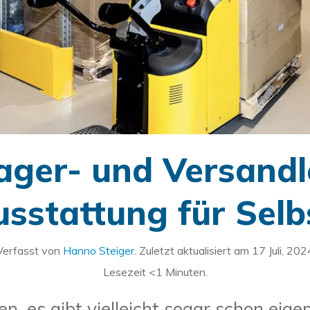
Lager- und Versandlo
usstattung für Sel
Verfasst von
Hanno Steiger
. Zuletzt aktualisiert am
17 Juli, 202
Lesezeit
<1
Minuten.
en, es gibt vielleicht sogar schon eig