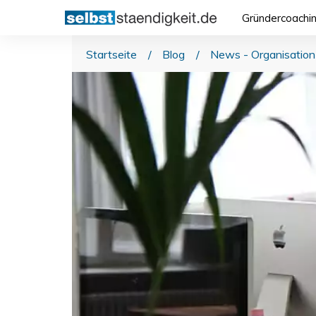
Gründercoachi
Startseite
/
Blog
/
News - Organisation