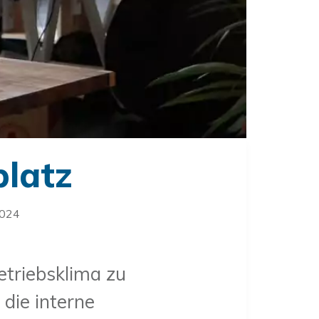
platz
2024
etriebsklima zu
 die interne