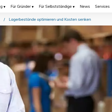
ng
Für Gründer
Für Selbstständige
News
Services
/
Lagerbestände optimieren und Kosten senken