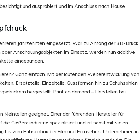
 besichtigt und ausprobiert und im Anschluss nach Hause
pfdruck
t mehreren Jahrzehnten eingesetzt. War zu Anfang der 3D-Druck
en oder Anschauungsobjekten im Einsatz, werden nun additive
skette eingebunden.
ieren? Ganz einfach. Mit der laufenden Weiterentwicklung von
iten. Ersatzteile, Einzelteile, Gussformen hin zu Schuhsohlen
gsdruckern hergestellt. Print on demand – Herstellen bei
n Kleinteilen geeignet. Einer der führenden Hersteller für
 die Gießereiindustrie spezialisiert und ist somit mit vielen
ung bis zum Bühnenbau bei Film und Fernsehen, Unternehmen in
ocheffiziente Herstellungsverfahren für sich entdeckt. Die