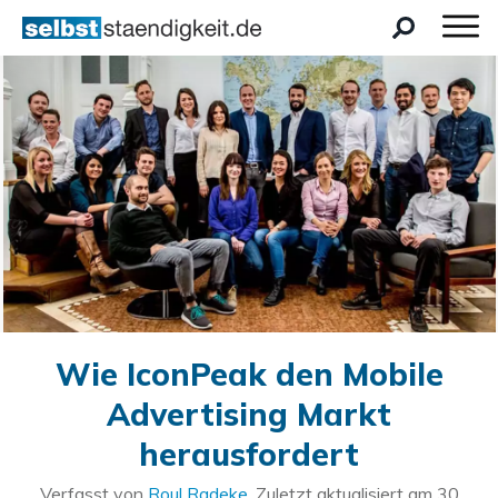
Wie IconPeak den Mobile
Advertising Markt
herausfordert
Verfasst von
Roul Radeke
. Zuletzt aktualisiert am
30