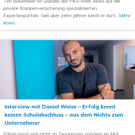
Tim Bökemeier ist Gründer der PKV-Welt, eines auf die
private Krankenversicherung spezialisierten
Expertenportals. Seit über zehn Jahren berät er dort...
Mehr
lesen.
Interview mit Daniel Weise – Erfolg kennt
keinen Schulabschluss – aus dem Nichts zum
Unternehmer
Erfolg misst sich nicht an Zeugnissen, sondern an Mut,