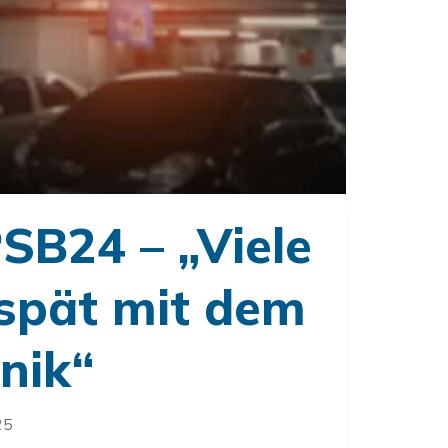
PSB24 – „Viele
 spät mit dem
nik“
25