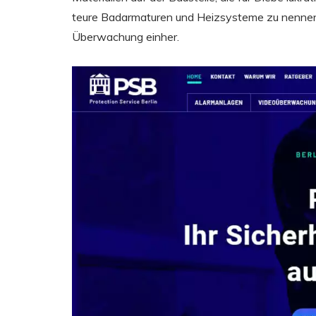
teure Badarmaturen und Heizsysteme zu nennen.
Überwachung einher.