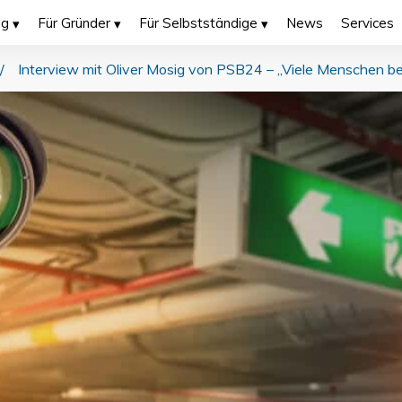
ng
Für Gründer
Für Selbstständige
News
Services
/