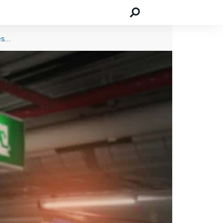
Interview mit Oliver Mosig von PSB24 – „Viele Menschen beschäftigen sich zu spät mit dem Thema Sicherheitstechnik“