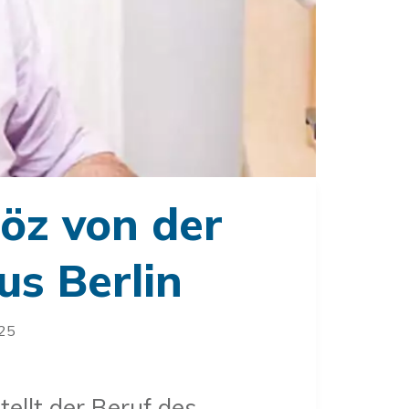
nöz von der
us Berlin
025
tellt der Beruf des