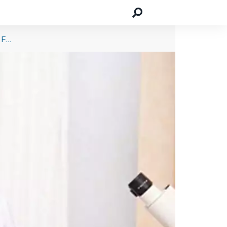
Interview mit Dr. Hakan Altinöz von der Gynäkologie-Praxis FERA aus Berlin