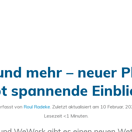
nd mehr – neuer P
bt spannende Einbli
rfasst von
Roul Radeke
. Zuletzt aktualisiert am
10 Februar, 2
Lesezeit
<1
Minuten.
 und WeWork gibt es einen neuen Wet