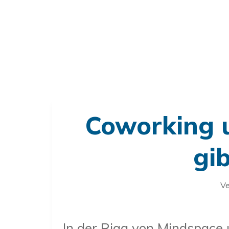
Coworking u
gi
Ve
In der Riga von Mindspace