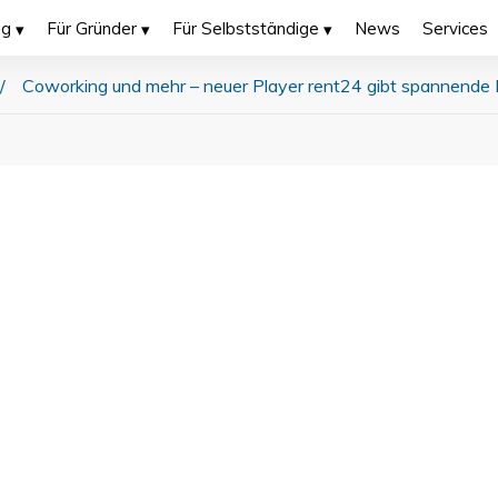
ng
Für Gründer
Für Selbstständige
News
Services
/