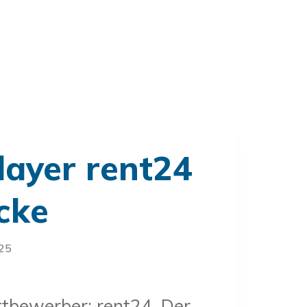
layer rent24
cke
025
tbewerber: rent24. Der