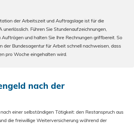
tion der Arbeitszeit und Auftragslage ist für die
 unerlässlich. Führen Sie Stundenaufzeichnungen,
u Aufträgen und halten Sie Ihre Rechnungen griffbereit. So
n der Bundesagentur für Arbeit schnell nachweisen, dass
en pro Woche eingehalten wird.
engeld nach der
nach einer selbständigen Tätigkeit: den Restanspruch aus
und die freiwillige Weiterversicherung während der