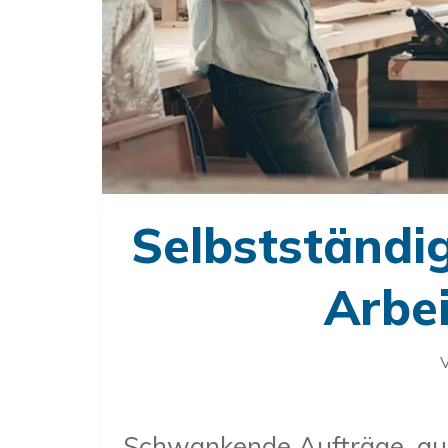
Selbstständi
Arbei
V
Schwankende Aufträge, aus