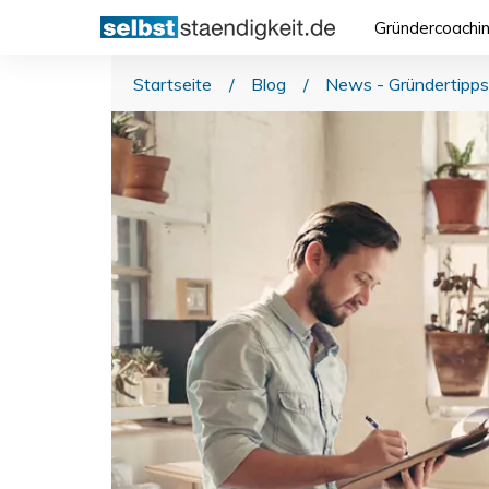
Gründercoachi
Startseite
/
Blog
/
News - Gründertipps