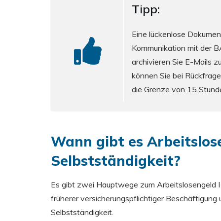
Tipp:
Eine lückenlose Dokumenta
Kommunikation mit der BA
archivieren Sie E-Mails z
können Sie bei Rückfrage
die Grenze von 15 Stund
Wann gibt es Arbeitslos
Selbstständigkeit?
Es gibt zwei Hauptwege zum Arbeitslosengeld I 
früherer versicherungspflichtiger Beschäftigung 
Selbstständigkeit.