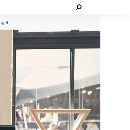
Selbstständig Arbeitslosengeld: Anspruch auf Arbeitslosengeld klug sichern