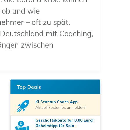
, ob und wie
nehmer – oft zu spät.
n Deutschland mit Coaching,
gängen zwischen
Top Deals
KI Startup Coach
App
Aktuell kostenlos anmelden!
Geschäftskonto für 0,00 Euro!
Geheimtipp für Solo-