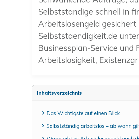
Selbstständige schnell in f
Arbeitslosengeld gesichert
Selbststaendigkeit.de unte
Businessplan-Service und 
Arbeitslosigkeit, Existen
Inhaltsverzeichnis
Das Wichtigste auf einen Blick
Selbstständig arbeitslos – ab wann gil
Wann gibt es Arbeitslosengeld nach de