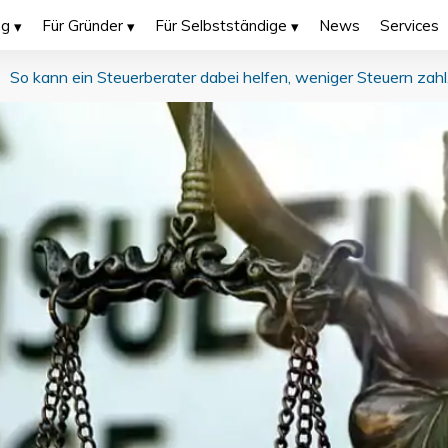
ng
Für Gründer
Für Selbstständige
News
Services
So kan