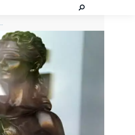
n ein Steuerberater dabei helfen, weniger Steuern zahlen zu müssen!