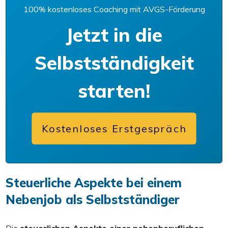
100% kostenloses Coaching mit AVGS-Förderung
Jetzt in die
Selbstständigkeit
starten!
Kostenloses Erstgespräch
Steuerliche Aspekte bei einem
Nebenjob als Selbstständiger