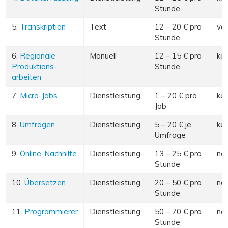
Stunde
5.
Transkription
Text
12 – 20 € pro
von
Stunde
6.
Regionale
Manuell
12 – 15 € pro
kei
Produktions-
Stunde
arbeiten
7.
Micro-Jobs
Dienstleistung
1 – 20 € pro
kei
Job
8.
Umfragen
Dienstleistung
5 – 20 € je
kei
Umfrage
9.
Online-Nachhilfe
Dienstleistung
13 – 25 € pro
no
Stunde
10.
Übersetzen
Dienstleistung
20 – 50 € pro
no
Stunde
11.
Programmierer
Dienstleistung
50 – 70 € pro
no
Stunde