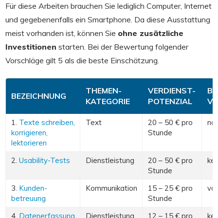
Für diese Arbeiten brauchen Sie lediglich Computer, Internet
und gegebenenfalls ein Smartphone. Da diese Ausstattung
meist vorhanden ist, können Sie
ohne zusätzliche
Investitionen
starten. Bei der Bewertung folgender
Vorschläge gilt 5 als die beste Einschätzung.
THEMEN-
VERDIENST-
BE
BEZEICHNUNG
KATEGORIE
POTENZIAL
VO
1.
Texte schreiben,
Text
20 – 50 € pro
no
korrigieren,
Stunde
lektorieren
2.
Usability-Tests
Dienstleistung
20 – 50 € pro
kei
Stunde
3.
Kunden-
Kommunikation
15 – 25 € pro
von
betreuung
Stunde
4.
Datenerfassung
Dienstleistung
12 – 15 € pro
kei