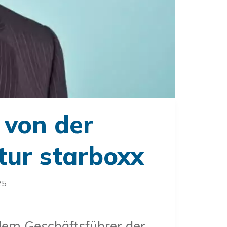
 von der
tur starboxx
25
 dem Geschäftsführer der