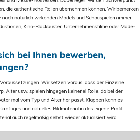
dels und Messe-Hostessen. Dabei legen wir den Schwerpunkt
en, die authentische Rollen übernehmen können. Wir bemerken
ge nach natürlich wirkenden Models und Schauspielern immer
duktionen, Kino-Blockbuster, Unternehmensfilme oder Mode-
sich bei Ihnen bewerben,
zungen?
e Voraussetzungen. Wir setzen voraus, dass der Einzelne
Typ, Alter usw. spielen hingegen keinerlei Rolle, da bei der
päter mal vom Typ und Alter her passt. Klappen kann es
äftiges und aktuelles Bildmaterial in das eigene Profil
ial auch regelmäßig selbst wieder aktualisiert wird.