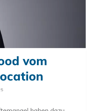
rood vom
location
25
äftemangel haben dazu