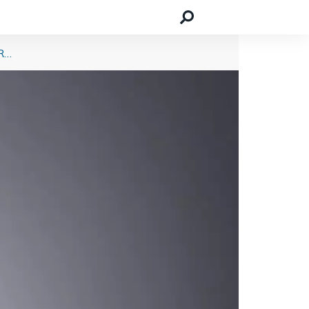
Interview mit Niklas Almerood vom Relocation-Service IRC Relocation