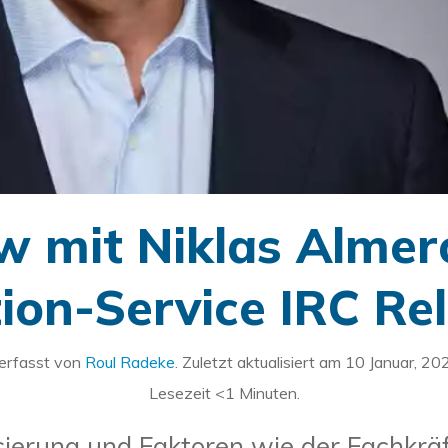
ew mit Niklas Alme
ion-Service IRC Re
erfasst von
Roul Radeke
. Zuletzt aktualisiert am
10 Januar, 20
Lesezeit
<1
Minuten.
isierung und Faktoren wie der Fachkr