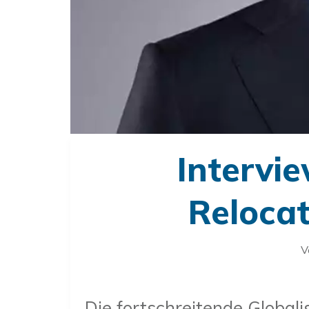
Intervi
Relocat
V
Die fortschreitende Global