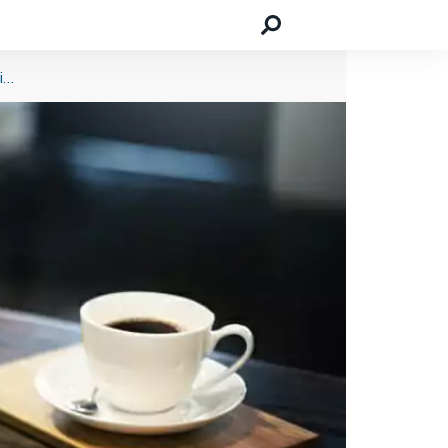
Ihr digitales Image – finden Sie die richtige Agentur für Ihr Online Marketing