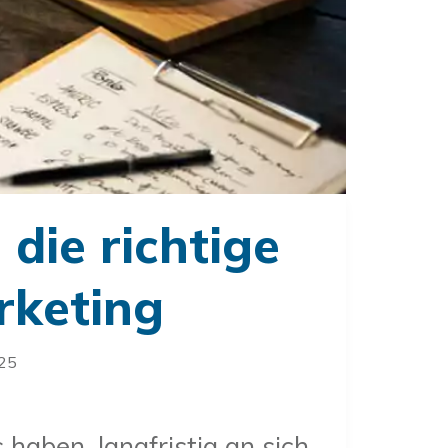
 die richtige
rketing
025
haben, langfristig an sich