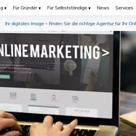
ng
Für Gründer
Für Selbstständige
News
Services
/