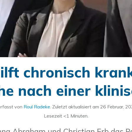
lft chronisch kra
he nach einer klini
rfasst von
Roul Radeke
. Zuletzt aktualisiert am
26 Februar, 2
Lesezeit
<1
Minuten.
na Abraham und Christian Erb das Pa