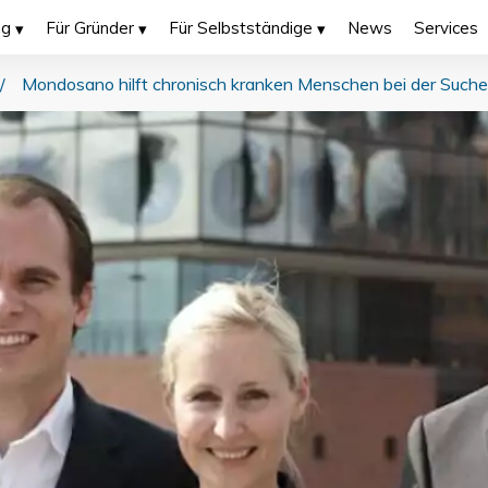
ng
Für Gründer
Für Selbstständige
News
Services
/