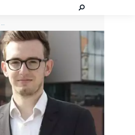
Mondosano hilft chronisch kranken Menschen bei der Suche nach einer klinischen Studie