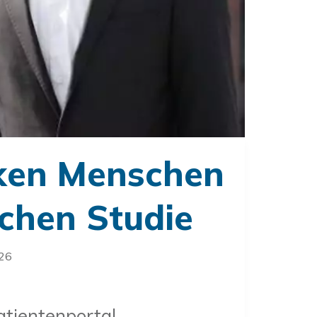
nken Menschen
schen Studie
026
tientenportal