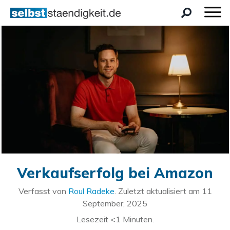
Verkaufserfolg bei Amazon
Verfasst von
Roul Radeke
. Zuletzt aktualisiert am
11
September, 2025
Lesezeit
<1
Minuten.