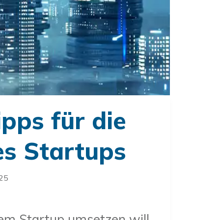
ipps für die
es Startups
025
em Startup umsetzen will,