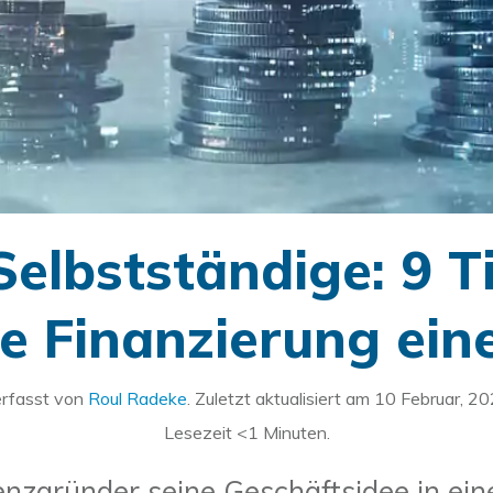
Selbstständige: 9 T
he Finanzierung ein
rfasst von
Roul Radeke
. Zuletzt aktualisiert am
10 Februar, 2
Lesezeit
<1
Minuten.
nzgründer seine Geschäftsidee in ein