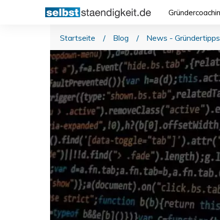
Gründercoachi
Startseite
/
Blog
/
News - Gründertipps