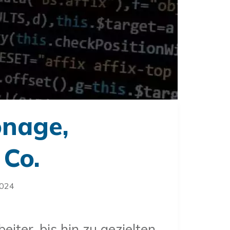
onage,
Co.
2024
ter, bis hin zu gezielten