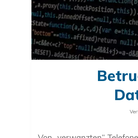
Betru
Da
Ver
Von „verwanzten“ Telefonen