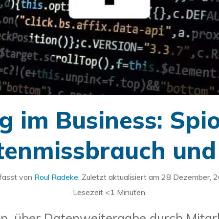
g im Business: Spi
tenmissbrauch und 
fasst von
Roul Radeke
. Zuletzt aktualisiert am
28 Dezember, 
Lesezeit
<1
Minuten.
, über Datenweitergabe durch Mitarbei