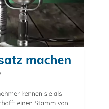
msatz machen
4
nehmer kennen sie als
schafft einen Stamm von