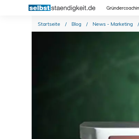
Gründercoachi
Startseite
/
Blog
/
News - Marketing