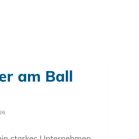
r am Ball
026
 ein starkes Unternehmen