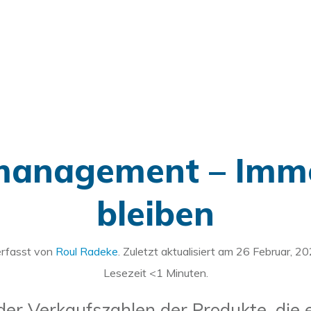
management – Imme
bleiben
rfasst von
Roul Radeke
. Zuletzt aktualisiert am
26 Februar, 2
Lesezeit
<1
Minuten.
der Verkaufszahlen der Produkte, die