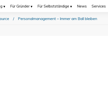
ng
Für Gründer
Für Selbstständige
News
Services
ource
/
Personalmanagement – Immer am Ball bleiben