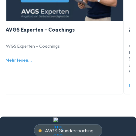
AVGS Experten – Coachings
Zi
AVGS Experten – Coachings
War
füh
Bew
Mehr lesen…
Ent
Feh
Meh
AVGS Gründercoaching