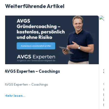
Weiterführende Artikel
AVGS Experten – Coachings
Ziel
AVGS Experten – Coachings
Warum 
führen
Bewer
Mehr lesen…
Entsch
Fehle