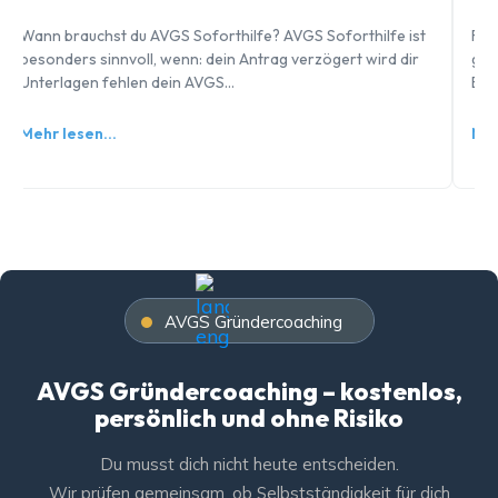
Wann brauchst du AVGS Soforthilfe? AVGS Soforthilfe ist
Feh
besonders sinnvoll, wenn: dein Antrag verzögert wird dir
geh
Unterlagen fehlen dein AVGS…
Bew
Mehr lesen…
Meh
AVGS Gründercoaching
AVGS Gründercoaching – kostenlos,
persönlich und ohne Risiko
Du musst dich nicht heute entscheiden.
Wir prüfen gemeinsam, ob Selbstständigkeit für dich