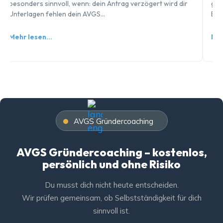
besonders sinnvoll, wenn: dein Antrag verzögert wird dir
geh
Unterlagen fehlen dein AVGS…
Bew
Mehr lesen…
Meh
AVGS Gründercoaching
AVGS Gründercoaching – kostenlos,
persönlich und ohne Risiko
Du musst dich nicht heute entscheiden.
Wir prüfen gemeinsam, ob Selbstständigkeit für dich
sinnvoll ist.