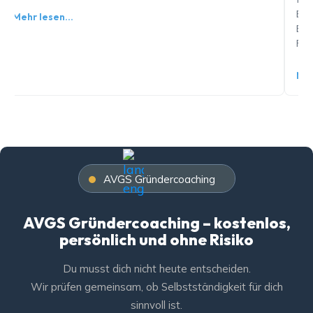
Bewe
Mehr lesen…
Ents
Fehl
Meh
AVGS Gründercoaching
AVGS Gründercoaching – kostenlos,
persönlich und ohne Risiko
Du musst dich nicht heute entscheiden.
Wir prüfen gemeinsam, ob Selbstständigkeit für dich
sinnvoll ist.