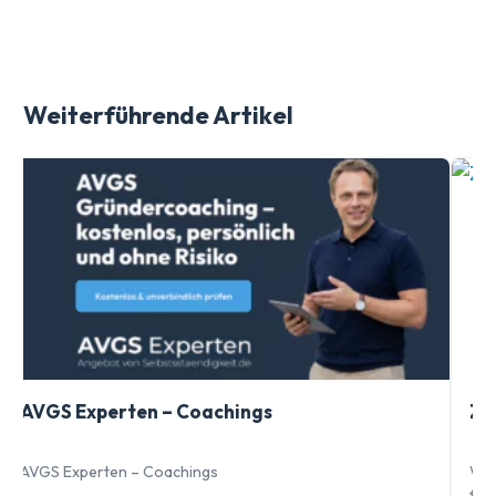
Weiterführende Artikel
AVGS Experten – Coachings
Zie
AVGS Experten – Coachings
Waru
führ