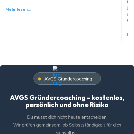
füh
Bew
Mehr lesen…
Ent
Feh
Meh
AVGS Gründercoaching
AVGS Gründercoaching – kostenlos,
persönlich und ohne Risiko
Du musst dich nicht heute entscheiden.
Wir prüfen gemeinsam, ob Selbstständigkeit für dich
sinnvoll ist.