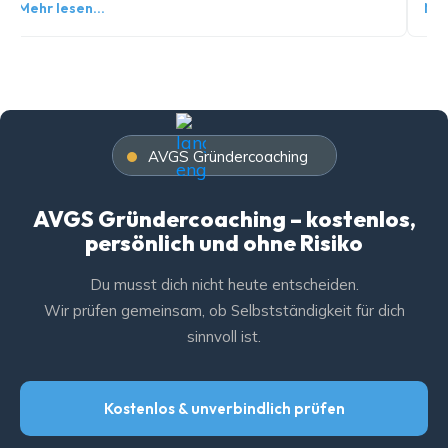
Mehr lesen…
Meh
AVGS Gründercoaching
AVGS Gründercoaching – kostenlos,
persönlich und ohne Risiko
Du musst dich nicht heute entscheiden.
Wir prüfen gemeinsam, ob Selbstständigkeit für dich
sinnvoll ist.
Kostenlos & unverbindlich prüfen