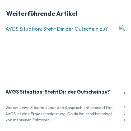
Weiterführende Artikel
AVGS Situation: Steht Dir der Gutschein zu?
AV
Warum deine Situation über den Anspruch entscheidet Der
Was
AVGS ist eine Ermessensleistung. Ob du ihn erhältst, hängt
Ant
von mehreren Faktoren…
und