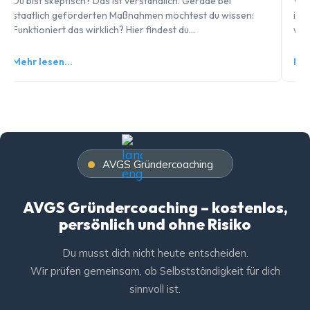
Du bist skeptisch? Das ist verständlich. Gerade bei
Was
staatlich geförderten Maßnahmen möchtest du wissen:
ist
Funktioniert das wirklich? Hier findest du…
wid
Mehr lesen…
Meh
AVGS Gründercoaching
AVGS Gründercoaching – kostenlos,
persönlich und ohne Risiko
Du musst dich nicht heute entscheiden.
Wir prüfen gemeinsam, ob Selbstständigkeit für dich
sinnvoll ist.