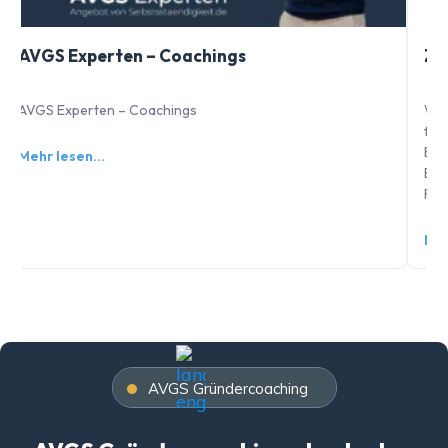
AVGS Experten – Coachings
Zi
AVGS Experten – Coachings
War
füh
Bew
Mehr lesen…
Ent
Feh
Meh
AVGS Gründercoaching