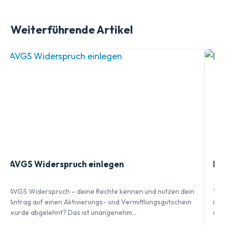
Weiterführende Artikel
AVGS Widerspruch einlegen
Di
AVGS Widerspruch – deine Rechte kennen und nutzen dein
1. 
Antrag auf einen Aktivierungs- und Vermittlungsgutschein
rea
wurde abgelehnt? Das ist unangenehm…
abg