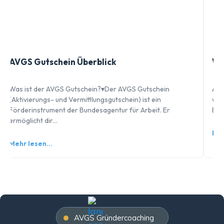
AVGS Gutschein Überblick
Wi
Was ist der AVGS Gutschein?▾Der AVGS Gutschein
AVG
(Aktivierungs- und Vermittlungsgutschein) ist ein
wic
Förderinstrument der Bundesagentur für Arbeit. Er
Erm
ermöglicht dir…
Meh
Mehr lesen…
AVGS Gründercoaching