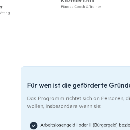
Kazmierczak
er
Fitness Coach & Trainer
Writing
Für wen ist die geförderte Grün
Das Programm richtet sich an Personen, die
wollen, insbesondere wenn sie:
Arbeitslosengeld I oder II (Bürgergeld) bezi