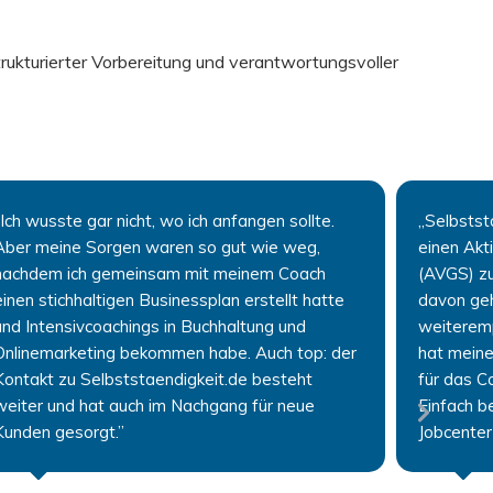
trukturierter Vorbereitung und verantwortungsvoller
“Ich wusste gar nicht, wo ich anfangen sollte.
„Selbstst
Aber meine Sorgen waren so gut wie weg,
einen Akt
nachdem ich gemeinsam mit meinem Coach
(AVGS) zu
einen stichhaltigen Businessplan erstellt hatte
davon geh
und Intensivcoachings in Buchhaltung und
weiteremp
Onlinemarketing bekommen habe. Auch top: der
hat meine
Kontakt zu Selbststaendigkeit.de besteht
für das C
weiter und hat auch im Nachgang für neue
Einfach b
Kunden gesorgt.”
Jobcenter