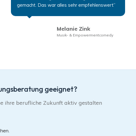
gemacht. Das war alles sehr empfehlenswert”
Melanie Zink
Musik- & Empowermentcomedy
dungsberatung geeignet?
 ihre berufliche Zukunft aktiv gestalten
ehen.